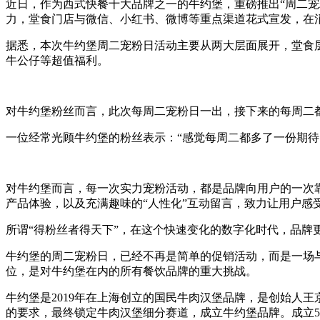
近日，作为西式快餐十大品牌之一的牛约堡，重磅推出“周二宠
力，堂食门店与微信、小红书、微博等重点渠道花式宣发，在
据悉，本次牛约堡周二宠粉日活动主要从两大层面展开，堂食
牛公仔等超值福利。
对牛约堡粉丝而言，此次每周二宠粉日一出，接下来的每周二
一位经常光顾牛约堡的粉丝表示：“感觉每周二都多了一份期
对牛约堡而言，每一次实力宠粉活动，都是品牌向用户的一次
产品体验，以及充满趣味的“人性化”互动留言，致力让用户感
所谓“得粉丝者得天下”，在这个快速变化的数字化时代，品
牛约堡的周二宠粉日，已经不再是简单的促销活动，而是一场
位，是对牛约堡在内的所有餐饮品牌的重大挑战。
牛约堡是2019年在上海创立的国民牛肉汉堡品牌，是创始人
的要求，最终锁定牛肉汉堡细分赛道，成立牛约堡品牌。成立5年