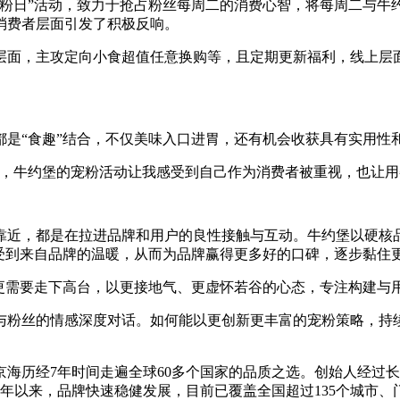
粉日”活动，致力于抢占粉丝每周二的消费心智，将每周二与牛约
消费者层面引发了积极反响。
层面，主攻定向小食超值任意换购等，且定期更新福利，线上层
都是“食趣”结合，不仅美味入口进胃，还有机会收获具有实用性
待，牛约堡的宠粉活动让我感受到自己作为消费者被重视，也让用
靠近，都是在拉进品牌和用户的良性接触与互动。牛约堡以硬核
受到来自品牌的温暖，从而为品牌赢得更多好的口碑，逐步黏住更
牌更需要走下高台，以更接地气、更虚怀若谷的心态，专注构建与
与粉丝的情感深度对话。如何能以更创新更丰富的宠粉策略，持
王京海历经7年时间走遍全球60多个国家的品质之选。创始人经
以来，品牌快速稳健发展，目前已覆盖全国超过135个城市、门