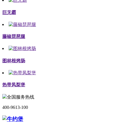
巨无霸
藤椒琵琶腿
图林根烤肠
热带凤梨堡
全国服务热线
400-9613-100