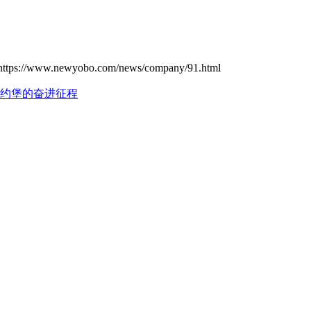
https://www.newyobo.com/news/company/91.html
约堡的奋进征程